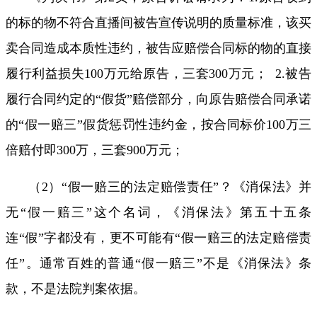
的标的物不符合直播间被告宣传说明的质量标准，该买
卖合同造成本质性违约，被告应赔偿合同标的物的直接
履行利益损失
100
万元给原告，三套
300
万元；
2.
被告
履行合同约定的
“
假货
”
赔偿部分，向原告赔偿合同承诺
的
“
假一赔三
”
假货惩罚性违约金，按合同标价
100
万三
倍赔付即
300
万，三套
900
万元；
（
2
）
“
假一赔三的法定赔偿责任
”
？《消保法》并
无
“
假一赔三
”
这个名词，《消保法》第五十五条
连
“
假
”
字都没有，更不可能有
“
假一赔三的法定赔偿责
任
”
。通常百姓的普通
“
假一赔三
”
不是《消保法》条
款，不是法院判案依据。