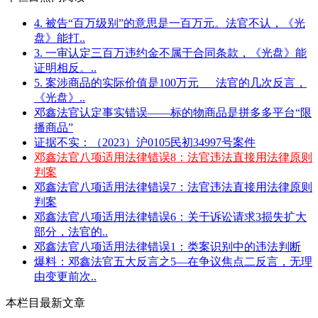
4. 被告“百万级别”的意思是一百万元。法官不认，《光
盘》能打..
3. 一审认定三百万违约金不属于合同条款，《光盘》能
证明相反。..
5. 案涉商品的实际价值是100万元___法官的几次反言，
《光盘》..
邓鑫法官认定事实错误——标的物商品是拼多多平台“限
播商品”
证据不实：（2023）沪0105民初34997号案件
邓鑫法官八项适用法律错误8：法官违法直接用法律原则
判案
邓鑫法官八项适用法律错误7：法官违法直接用法律原则
判案
邓鑫法官八项适用法律错误6：关于诉讼请求3损失扩大
部分，法官的..
邓鑫法官八项适用法律错误1：类案识别中的违法判断
爆料：邓鑫法官五大反言之5—在争议焦点二反言，无理
由变更前次..
本栏目最新文章