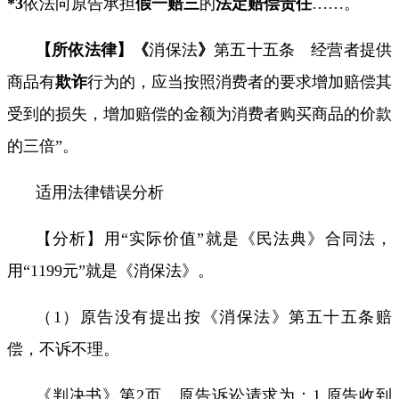
*3
依法向原告承担
假一赔三
的
法定赔偿责任
……
。
【所依法律】《
消保法
》
第五十五条 经营者提供
商品有
欺
诈
行为的，应当按照消费者的
要求
增加赔偿其
受到的损失，增加赔偿的金额为消费者购买商品的
价款
的
三
倍
”。
适用法律错误分析
【分析】用
“
实际价值
”
就是《民法典》合同法，
用
“1199
元
”
就是《消保法》。
（
1
）原告没有提出按《消保法》第五十五条赔
偿，不诉不理。
《判决书》第
2
页，原告诉讼请求为：
1.
原告收到