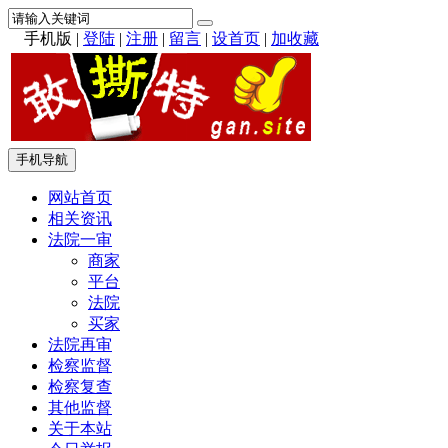
手机版
|
登陆
|
注册
|
留言
|
设首页
|
加收藏
手机导航
网站首页
相关资讯
法院一审
商家
平台
法院
买家
法院再审
检察监督
检察复查
其他监督
关于本站