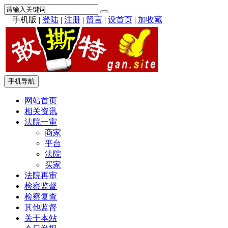
手机版
|
登陆
|
注册
|
留言
|
设首页
|
加收藏
手机导航
网站首页
相关资讯
法院一审
商家
平台
法院
买家
法院再审
检察监督
检察复查
其他监督
关于本站