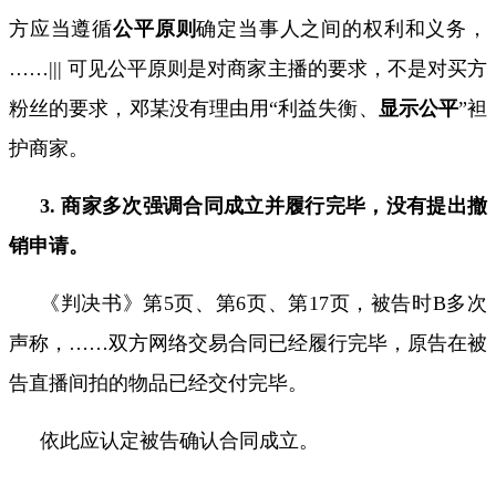
方应当遵循
公平原则
确定当事人之间的权利和义务，
……
|||
可见公平原则是对商家主播的要求，不是对买方
粉丝的要求，邓某没有理由用“利益失衡、
显示公平
”袒
护商家。
3.
商家多次强调合同成立并履行完毕，没有提出撤
销申请。
《判决书》第
5
页、第
6
页、第
17
页，被告时
B
多次
声称，……双方网络交易合同已经履行完毕，原告在被
告直播间拍的物品已经交付完毕。
依此应认定被告确认合同成立。