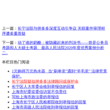
上一篇：
长宁法院与拼多多深度互动引争议 关联案件审理程
序遭多重质疑
下一篇：
动了谁的奶酪：被隐藏起来的判决书——曾是公务员
考题和人大硕士考题、最高人民法院2020年度优秀案例分析
二..
本栏目热门阅读
1元购得万元热水器 _当“刷单党”遇到“羊毛党” 法律究竟
保护..
长宁法院疑似拼多多法律顾问或保护伞
长宁区人大常委会收到举报信的回复
上海市纪委监委信访室不负责任
写给上海市政法委的举报信
上海市长宁区人民检察院收到举报信的回复
上海市高级人民法院收到举报信的回复