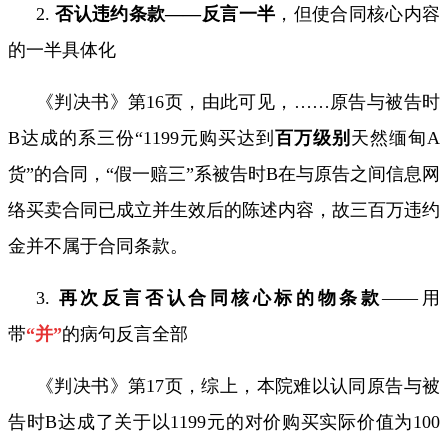
2.
否认违约条款——反言一半
，但使合同核心内容
的一半具体化
《判决书》第
16
页，由此可见，……原告与被告时
B
达成的系三份“
1199
元购买达到
百万级别
天然缅甸
A
货”的合同，“假一赔三”系被告时
B
在与原告之间信息网
络买卖合同已成立并生效后的陈述内容，故三百万违约
金并不属于合同条款。
3.
再次反言否认合同核心标的物条款
——用
带
“并”
的病句反言全部
《判决书》第
17
页，综上，本院难以认同原告与被
告时
B
达成了关于以
1199
元的对价购买实际价值为
100