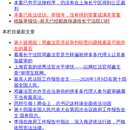
本案已穷尽法律程序，仍没有在上海长宁区得到公正裁
判
本案已依法信访、举报等，没有得到答案或满意答案
纸版举报信--前天已经邮政快递给长宁法院13封
本栏目最新文章
第十巡视组：邓鑫法官违反审判职责问题线索及可能存
在的幕后
看看长宁法院邓鑫法官是怎样偏袒拼多多代理人让其参
加庭审的
上海官宣的优秀法官水平堪忧——以网红法官邓鑫文
章“审理互联网..
最高人民法院工作报告全文 ——2026年3月9日在第十四
届全国人民..
邓鑫法官允许无合法身份的拼多多代理人参与庭审确属
不当有最高法..
思想引领丨两会上，总书记这样谈全面依法治国
第十四届全国人民代表大会第四次会议政府工作报告全
文 国务院总..
李强在政府工作报告中指出，深入推进依法行政，严格
依照宪法法律..