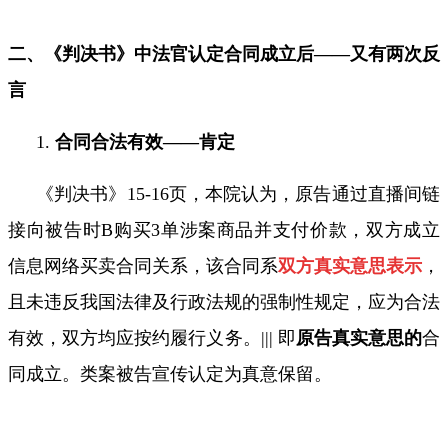
二、《判决书》中法官认定合同成立后——又有两次反
言
1.
合同合法有效——肯定
《判决书》
15-16
页，本院认为，原告通过直播间链
接向被告时
B
购买
3
单涉案商品并支付价款，双方成立
信息网络买卖合同关系，该合同系
双方真实意思表示
，
且未违反我国法律及行政法规的强制性规定，应为合法
有效，双方均应按约履行义务。
|||
即
原告真实意思的
合
同成立。
类案被告宣传认定为真意保留。