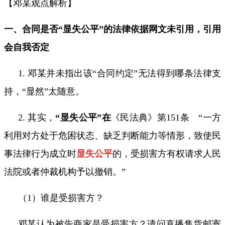
【邓某观点解析】
一、合同是否“显失公平”的法律依据网文未引用，引用
会自我否定
1.
邓某并未指出该“合同约定”无法得到哪条法律支
持，“显然”太随意。
2.
其实，
“显失公平”
在
《民法典》第
151
条 “一方
利用对方处于危困状态、缺乏判断能力等情形，致使民
事法律行为成立时
显失公平
的，受损害方有权请求人民
法院或者仲裁机构予以撤销。”
（
1
）谁是受损害方？
邓某认为被告商家是受损害方？请问直播售货邮寄