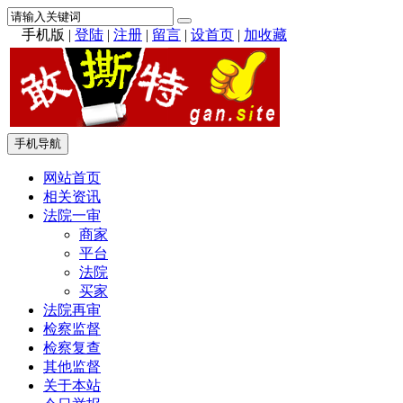
手机版
|
登陆
|
注册
|
留言
|
设首页
|
加收藏
手机导航
网站首页
相关资讯
法院一审
商家
平台
法院
买家
法院再审
检察监督
检察复查
其他监督
关于本站