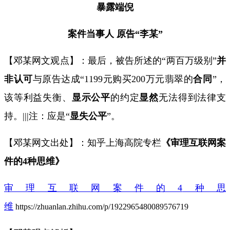
暴露端倪
案件当事人 原告“李某”
【邓某网文观点】：最后，被告所述的“两百万级别”
并
非认可
与原告达成“
1199
元购买
200
万元翡翠的
合同
”，
该等利益失衡、
显示公平
的约定
显然
无法得到法律支
持。
|||
注：应是“
显失公平
”。
【邓某网文出处】：知乎上海高院专栏
《审理互联网案
件的
4
种思维》
审理互联网案件的4
种思
维
https://zhuanlan.zhihu.com/p/1922965480089576719