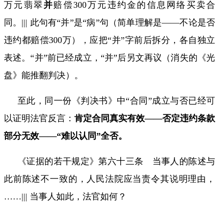
万元翡翠
并
赔偿
300
万元违约金的信息网络买卖合
同。
|||
此句有“并”是“病”句（简单理解是——不论是否
违约都赔偿300万），应把“并”字前后拆分，各自独立
表述。“并”前已经成立，“并”后另文再议（消失的《光
盘》能推翻判决）。
至此，同一份《判决书》中“合同”成立与否已经可
以证明法官反言：
肯定合同真实有效——否定违约条款
部分无效——“难以认同”全否。
《证据的若干规定》第六十三条 当事人的陈述与
此前陈述不一致的，人民法院应当责令其说明理由，
……
|||
当事人如此，法官如何？