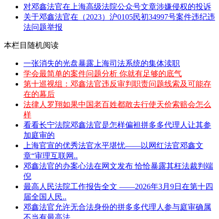
对邓鑫法官在上海高级法院公众号文章涉嫌侵权的投诉
关于邓鑫法官在（2023）沪0105民初34997号案件违纪违
法问题举报
本栏目随机阅读
一张消失的光盘暴露上海司法系统的集体渎职
学会最简单的案件问题分析 你就有足够的底气
第十巡视组：邓鑫法官违反审判职责问题线索及可能存
在的幕后
法律人罗翔如果中国老百姓都敢去行使天价索赔会怎么
样
看看长宁法院邓鑫法官是怎样偏袒拼多多代理人让其参
加庭审的
上海官宣的优秀法官水平堪忧——以网红法官邓鑫文
章“审理互联网..
邓鑫法官的办案心法在网文发布 恰恰暴露其枉法裁判端
倪
最高人民法院工作报告全文 ——2026年3月9日在第十四
届全国人民..
邓鑫法官允许无合法身份的拼多多代理人参与庭审确属
不当有最高法..