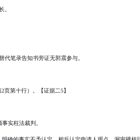
长。
替代笔录告知书旁证无郭震参与。
第
2
页第十行）。【证据二
5
】
顾事实枉法裁判。
、明确的事实不予认定、相反认定申请人观点、漏审硬核