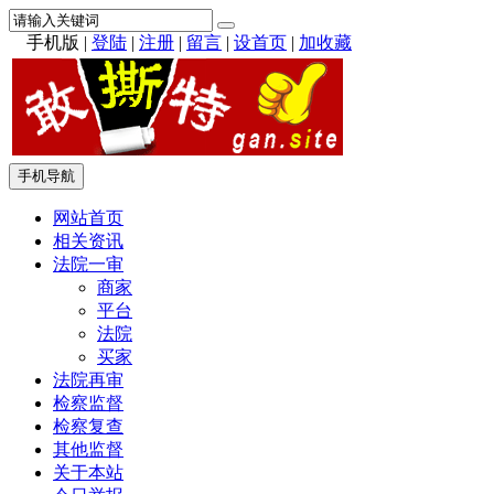
手机版
|
登陆
|
注册
|
留言
|
设首页
|
加收藏
手机导航
网站首页
相关资讯
法院一审
商家
平台
法院
买家
法院再审
检察监督
检察复查
其他监督
关于本站