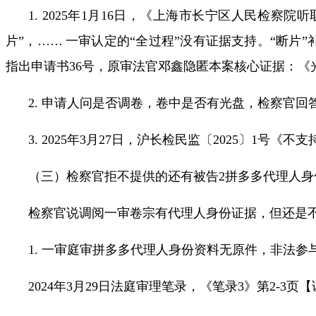
1. 2025
年
1
月
16
日，《上海市长宁区人民检察院听
片
”，
……
一审认定的
“
全过程
”
没有证据支持。“断片”
指出申请书
36
号，原审法官邓鑫隐匿本案核心证据：《
2.
申请人问是否调卷，卷中是否有光盘，检察官回
3.
2025
年
3
月
27
日，
沪长检民监〔
2025
〕
1
号
《不支
（三）检察官拒不提供的还有被告
2
拼多多代理人身
检察官说调阅一审卷宗有代理人身份证据，但还是
1.
一审庭审拼多多代理人身份资料无原件，非法参
2024
年
3
月
29
日法庭审理笔录，《笔录
3
》第
2-3
页【