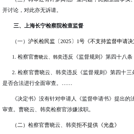
开讨论，对此亦无诉请。
三、上海长宁检察院检查监督
（一）
沪长检民监〔
2025
〕
1
号《不支持监督申请决
1.
检察官
违反《监督规则》第四十八条
曹晓云、韩奕
2.
检察官曹晓云、韩奕违反《监督规则》第四十三
是否合法进行全面审查。
……
《决定书》没有针对申请人《监督申请书》提出的
审查。曹晓云、韩奕检察官涉嫌渎职。
（二）
检察官曹晓云、韩奕
拒不提供《光盘》