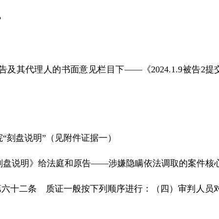
》
告及其代理人的书面意见栏目下——《
2024.1.9
被告
2
提
“刻盘说明”（见附件证据一）
刻盘说明》给法庭和原告——涉嫌隐瞒依法调取的案件核
第六十二条 质证一般按下列顺序进行：（四）审判人员