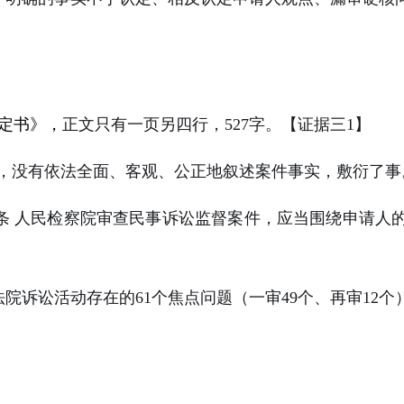
定书》，
正文只有一页另四行，
527
字。【证据三
1
】
，没有依法全面、客观、公正地叙述案件事实，敷衍了事
条 人民检察院审查民事诉讼监督案件，应当围绕申请人
法院诉讼活动存在的
61
个焦点问题（一审
49
个、再审
12
个