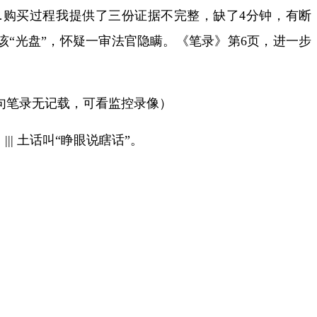
…
购买过程我提供了三份证据不完整，缺了
4
分钟，有断
该“光盘”，怀疑一审法官隐瞒。《笔录》第
6
页，进一步
句笔录无记载，可看监控录像）
。
|||
土话叫“睁眼说瞎话”。