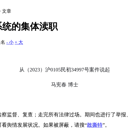
> 文章
系统的集体渎职
佚名
- 小
+ 大
从（
2023
）沪
0105
民初
34997
号案件说起
马宪春 博士
检察监督、复查；走完所有法律过场。期间也进行了举报
可看舆情发展状况。如果被屏蔽，请搜“
敢撕特
”。