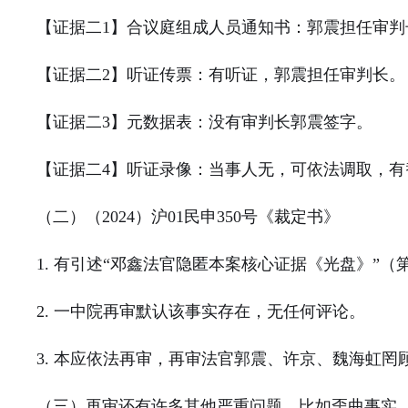
【证据二
1
】合议庭组成人员通知书：郭震担任审判
【证据二
2
】听证传票：有听证，郭震担任审判长。
【证据二
3
】元数据表：没有审判长郭震签字。
【证据二
4
】听证录像：当事人无，可依法调取，有
（二）（
2024
）沪
01
民申
350
号《裁定书》
1.
有引述
“
邓鑫法官隐匿本案核心证据《光盘》
”
（
2.
一中院再审默认该事实存在，无任何评论。
3.
本应依法再审，再审法官郭震、许京、魏海虹罔
（三）再审还有许多其他严重问题，比如歪曲事实