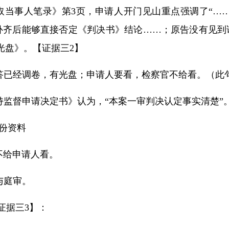
取当事人笔录》第
3
页，申请人开门见山重点强调了“
…
补齐后能够直接否定《判决书》结论
……
；原告没有见到
光盘》。【证据三
2
】
答已经调卷，有光盘；申请人要看，检察官不给看。
（此
持监督申请决定书》
认为，“本案一审判决认定事实清楚”
份资料
不给申请人看。
与庭审。
证据三
3
】：