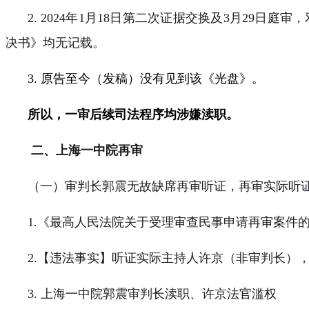
2. 2024
年
1
月
18
日第二次证据交换及
3
月
29
日庭审，
决书》均无记载。
3.
原告至今（发稿）没有见到该《光盘》。
所以，一审后续司法程序均涉嫌渎职。
二、上海一中院再审
（一）审判长郭震无故缺席再审听证，再审实际听
1.
《最高人民法院关于受理审查民事申请再审案件
2.
【违法事实】听证实际主持人许京（非审判长）
3.
上海一中院郭震审判长渎职、许京法官滥权