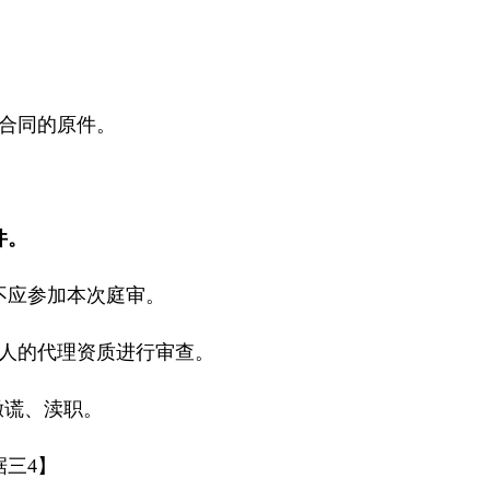
合同的原件。
件。
不应参加本次庭审。
人的代理资质进行审查。
撒谎、渎职。
据三
4
】