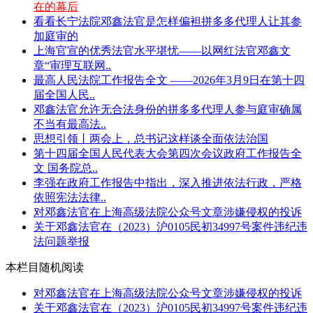
在的幕后
看看长宁法院邓鑫法官是怎样偏袒拼多多代理人让其参
加庭审的
上海官宣的优秀法官水平堪忧——以网红法官邓鑫文
章“审理互联网..
最高人民法院工作报告全文 ——2026年3月9日在第十四
届全国人民..
邓鑫法官允许无合法身份的拼多多代理人参与庭审确属
不当有最高法..
思想引领丨两会上，总书记这样谈全面依法治国
第十四届全国人民代表大会第四次会议政府工作报告全
文 国务院总..
李强在政府工作报告中指出，深入推进依法行政，严格
依照宪法法律..
对邓鑫法官在上海高级法院公众号文章涉嫌侵权的投诉
关于邓鑫法官在（2023）沪0105民初34997号案件违纪违
法问题举报
本栏目随机阅读
对邓鑫法官在上海高级法院公众号文章涉嫌侵权的投诉
关于邓鑫法官在（2023）沪0105民初34997号案件违纪违