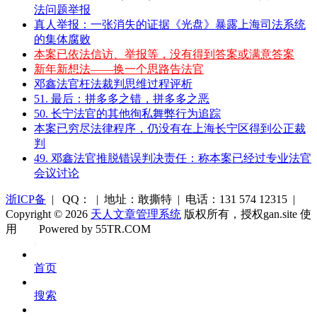
法问题举报
真人举报：一张消失的证据《光盘》暴露上海司法系统
的集体腐败
本案已依法信访、举报等，没有得到答案或满意答案
新年新想法——换一个思路告法官
邓鑫法官枉法裁判思维过程评析
51. 最后：拼多多之错，拼多多之恶
50. 长宁法官的其他徇私舞弊行为追踪
本案已穷尽法律程序，仍没有在上海长宁区得到公正裁
判
49. 邓鑫法官推脱错误判决责任：称本案已经过专业法官
会议讨论
浙ICP备
| QQ： | 地址：敢撕特 | 电话：131 574 12315 |
Copyright © 2026
天人文章管理系统
版权所有，授权gan.site 使
用
Powered by 55TR.COM
OK
文
首页
库
搜索