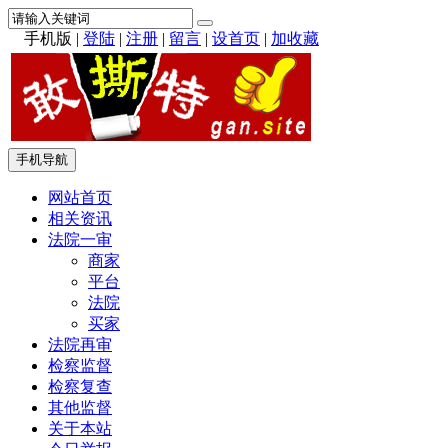
手机版
|
登陆
|
注册
|
留言
|
设首页
|
加收藏
手机导航
网站首页
相关资讯
法院一审
商家
平台
法院
买家
法院再审
检察监督
检察复查
其他监督
关于本站