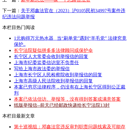
下一篇：
关于邓鑫法官在（2023）沪0105民初34997号案件违
纪违法问题举报
本栏目热门阅读
1元购得万元热水器 _当“刷单党”遇到“羊毛党” 法律究竟
保护..
长宁法院疑似拼多多法律顾问或保护伞
长宁区人大常委会收到举报信的回复
上海市纪委监委信访室不负责任
写给上海市政法委的举报信
上海市长宁区人民检察院收到举报信的回复
上海市高级人民法院收到举报信的回复
本案已穷尽法律程序，仍没有在上海长宁区得到公正裁
判
本案已依法信访、举报等，没有得到答案或满意答案
纸版举报信--前天已经邮政快递给长宁法院13封
本栏目最新文章
第十巡视组：邓鑫法官违反审判职责问题线索及可能存