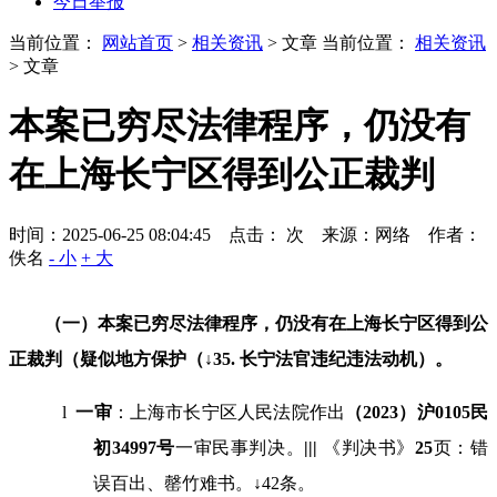
今日举报
当前位置：
网站首页
>
相关资讯
> 文章
当前位置：
相关资讯
> 文章
本案已穷尽法律程序，仍没有
在上海长宁区得到公正裁判
时间：2025-06-25 08:04:45 点击：
次
来源：网络 作者：
佚名
- 小
+ 大
（一）本案已穷尽法律程序，仍没有在上海长宁区得到公
正裁判（疑似地方保护（
↓
35.
长宁法官违纪违法动机）。
l
一审
：上海市长宁区人民法院作出
（
2023
）沪
0105
民
初
34997
号
一审民事判决。
|||
《判决书》
25
页：错
误百出、罄竹难书。↓
42
条。