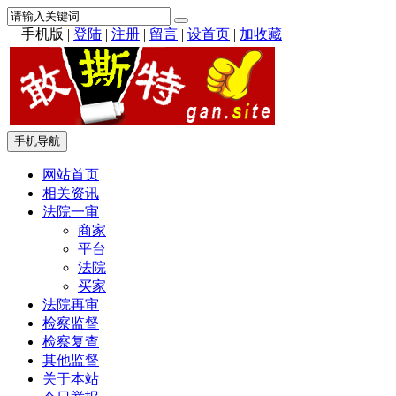
手机版
|
登陆
|
注册
|
留言
|
设首页
|
加收藏
手机导航
网站首页
相关资讯
法院一审
商家
平台
法院
买家
法院再审
检察监督
检察复查
其他监督
关于本站