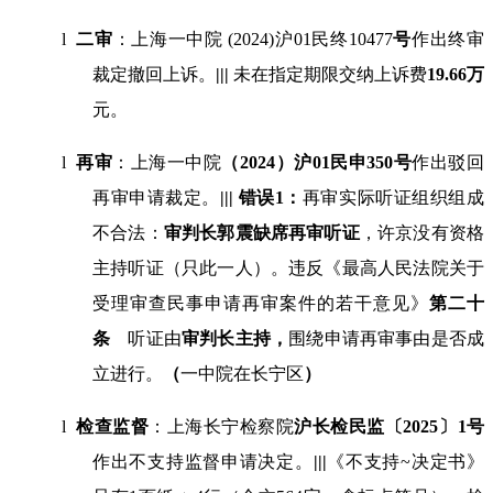
l
二审
：上海一中院 (2024)沪
01
民终
10477
号
作出终审
裁定撤回上诉。
|||
未在指定期限交纳上诉费
19.66
万
元。
l
再审
：上海一中院
（
2024
）沪
01
民申
350
号
作出驳回
再审申请裁定。
|||
错误
1
：
再审实际听证组织组成
不合法：
审判长郭震缺席再审听证
，许京没有资格
主持听证（只此一人）。违反《最高人民法院关于
受理审查民事申请再审案件的若干意见》
第二十
条
听证由
审判长主持，
围绕申请再审事由是否成
立进行。
（
一中院在长宁区
）
l
检查监督
：上海长宁检察院
沪长检民监〔
2025
〕
1
号
作出不支持监督申请决定。
|||
《不支持
~
决定书》