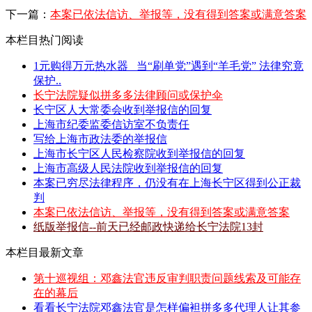
下一篇：
本案已依法信访、举报等，没有得到答案或满意答案
本栏目热门阅读
1元购得万元热水器 _当“刷单党”遇到“羊毛党” 法律究竟
保护..
长宁法院疑似拼多多法律顾问或保护伞
长宁区人大常委会收到举报信的回复
上海市纪委监委信访室不负责任
写给上海市政法委的举报信
上海市长宁区人民检察院收到举报信的回复
上海市高级人民法院收到举报信的回复
本案已穷尽法律程序，仍没有在上海长宁区得到公正裁
判
本案已依法信访、举报等，没有得到答案或满意答案
纸版举报信--前天已经邮政快递给长宁法院13封
本栏目最新文章
第十巡视组：邓鑫法官违反审判职责问题线索及可能存
在的幕后
看看长宁法院邓鑫法官是怎样偏袒拼多多代理人让其参