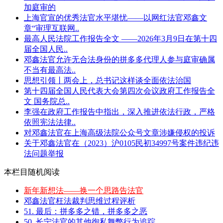
加庭审的
上海官宣的优秀法官水平堪忧——以网红法官邓鑫文
章“审理互联网..
最高人民法院工作报告全文 ——2026年3月9日在第十四
届全国人民..
邓鑫法官允许无合法身份的拼多多代理人参与庭审确属
不当有最高法..
思想引领丨两会上，总书记这样谈全面依法治国
第十四届全国人民代表大会第四次会议政府工作报告全
文 国务院总..
李强在政府工作报告中指出，深入推进依法行政，严格
依照宪法法律..
对邓鑫法官在上海高级法院公众号文章涉嫌侵权的投诉
关于邓鑫法官在（2023）沪0105民初34997号案件违纪违
法问题举报
本栏目随机阅读
新年新想法——换一个思路告法官
邓鑫法官枉法裁判思维过程评析
51. 最后：拼多多之错，拼多多之恶
50. 长宁法官的其他徇私舞弊行为追踪