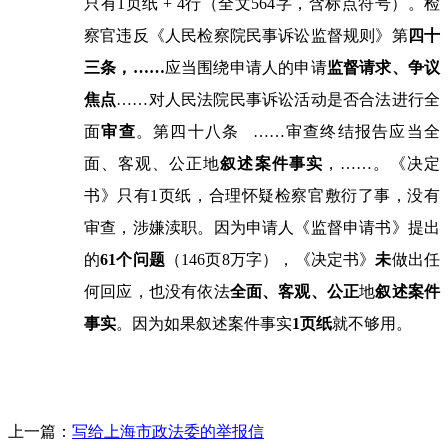
只有1页纸
+ 4
行（全文
564
字，含标点符号）。检
察官违反《人民检察院民事诉讼监督规则》第
四十
三条，
……
应当围绕申请人的申请
监督请求、争议
焦点
……
对人民法院民事诉讼活动是否合法进行全
面
审查
。第四十八条
……
审查终结报告应当全
面、客观、公正地
叙述案件事实
，
……
。《决定
书》只有1页纸，合理怀疑检察官敷衍了事，没有
审查，涉嫌渎职。因为申请人《监督申请书》提出
的
61
个问题
（
146
页
8
万字），《决定书》
未
做出任
何回应，也没有依法
全面、客观、公正
地
叙述
案件
事实
。因为如果叙述案件事实
1
页纸
就不够用。
上一篇：
写给上海市政法委的举报信